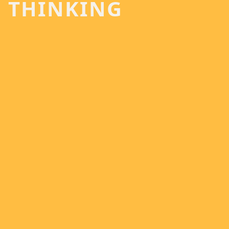
THINKING
REKOMPOSITION,
KLANGPERFORMANCE UND
IMPROVISATION